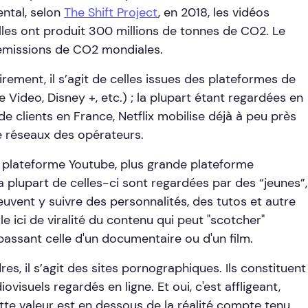
ntal, selon
The Shift Project
, en 2018, les vidéos
lles ont produit 300 millions de tonnes de CO2. Le
émissions de CO2 mondiales.
irement, il s’agit de celles issues des plateformes de
 Video, Disney +, etc.) ; la plupart étant regardées en
 de clients en France, Netflix mobilise déjà à peu près
 réseaux des opérateurs.
a plateforme Youtube, plus grande plateforme
 plupart de celles-ci sont regardées par des “jeunes”,
 peuvent y suivre des personnalités, des tutos et autre
e ici de viralité du contenu qui peut "scotcher"
épassant celle d'un documentaire ou d'un film.
s, il s’agit des sites pornographiques. Ils constituent
visuels regardés en ligne. Et oui, c'est affligeant,
te valeur est en dessous de la réalité compte tenu