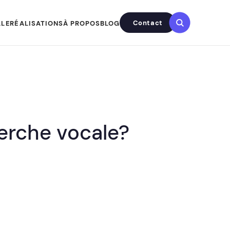
Contact
LLE
RÉALISATIONS
À PROPOS
BLOG
herche vocale?