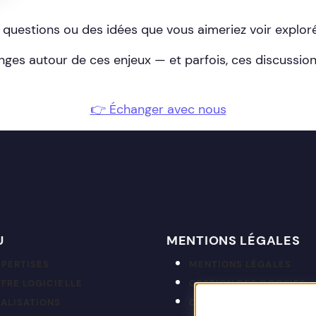
questions ou des idées que vous aimeriez voir exploré
es autour de ces enjeux — et parfois, ces discussio
👉 Échanger avec nous
U
MENTIONS LÉGALES
XPERTISES
MENTIONS LÉGALES
FRE LOGICIELLE
GESTION DES COOKIES
ÉALISATIONS
CGP