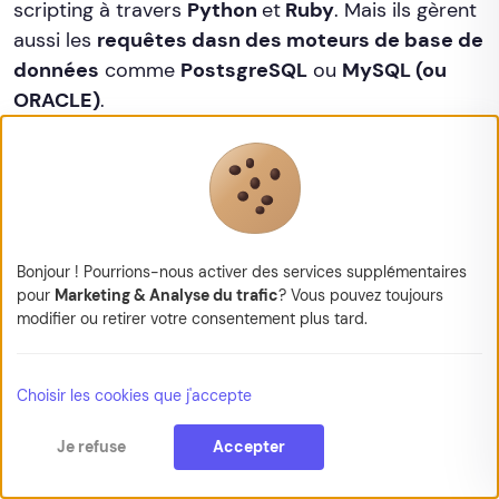
scripting à travers
Python
et
Ruby
. Mais ils gèrent
aussi les
requêtes dasn des moteurs de base de
données
comme
PostsgreSQL
ou
MySQL (ou
ORACLE)
.
Qu'entend-on par développement
Web "sur-mesure" ?
Bonjour ! Pourrions-nous activer des services supplémentaires
pour
Marketing & Analyse du trafic
? Vous pouvez toujours
Chez KAPT, nous sommes des
artisans du Web
.
modifier ou retirer votre consentement plus tard.
C’est-à-dire que nous ne faisons pas pour vous
mais avec vous. À partir de là, chaque projet sur
Choisir les cookies que j'accepte
lequel nous participons est unique !
Je refuse
Accepter
Le développement sur-mesure consiste donc à
créer une idée de A à Z
, sans partir d’un modèle