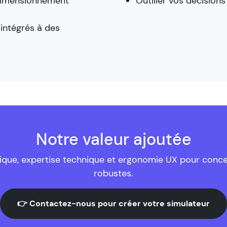
dimensionnement
Outiller vos décisions
n
intégrés à des
Notre valeur ajoutée
que, expertise technique et ergonomie UX pour concevoir
robustes.
👉 Contactez-nous pour créer votre simulateur