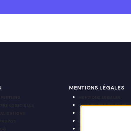
U
MENTIONS LÉGALES
XPERTISES
MENTIONS LÉGALES
FRE LOGICIELLE
GESTION DES COOKIES
ÉALISATIONS
CGP
 PROPOS
CRÉDITS
LOG
PLAN DU SITE