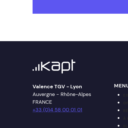
MEN
Valence TGV - Lyon
Auvergne - Rhône-Alpes
E
FRANCE
OF
+33 (0)4 58 00 01 01
R
À
B