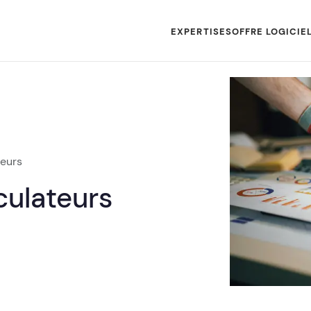
EXPERTISES
OFFRE LOGICIE
teurs
culateurs