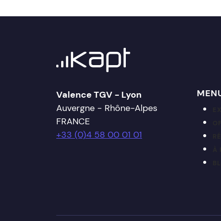
MEN
Valence TGV - Lyon
Auvergne - Rhône-Alpes
E
FRANCE
OF
+33 (0)4 58 00 01 01
R
À
B