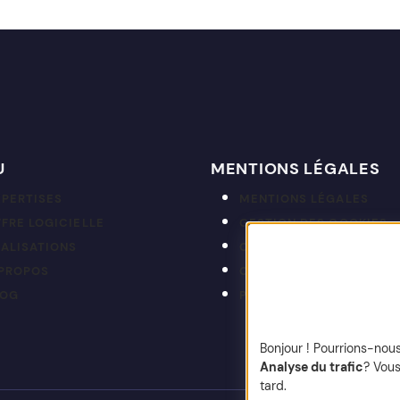
U
MENTIONS LÉGALES
XPERTISES
MENTIONS LÉGALES
FRE LOGICIELLE
GESTION DES COOKIES
ÉALISATIONS
CGP
 PROPOS
CRÉDITS
LOG
PLAN DU SITE
Bonjour ! Pourrions-nou
Analyse du trafic
? Vous
tard.