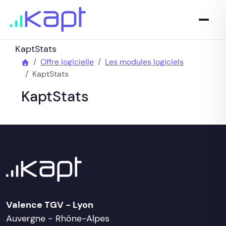
KaptStats
Offre logicielle
Les modules logiciels
KaptStats
KaptStats
Valence TGV - Lyon
Auvergne - Rhône-Alpes