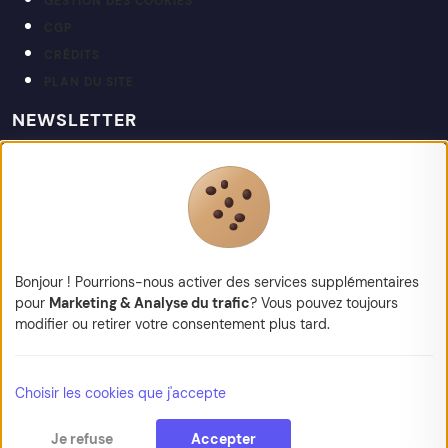
GESTION DES COOKIES
CGP
CRÉDITS
PLAN DU SITE
NEWSLETTER
Restez informé de nos actualités et projets.
votre@email.fr
Bonjour ! Pourrions-nous activer des services supplémentaires
pour
Marketing & Analyse du trafic
? Vous pouvez toujours
modifier ou retirer votre consentement plus tard.
© 2026 Kapt — Tous droits réservés
Choisir les cookies que j'accepte
Je refuse
Accepter