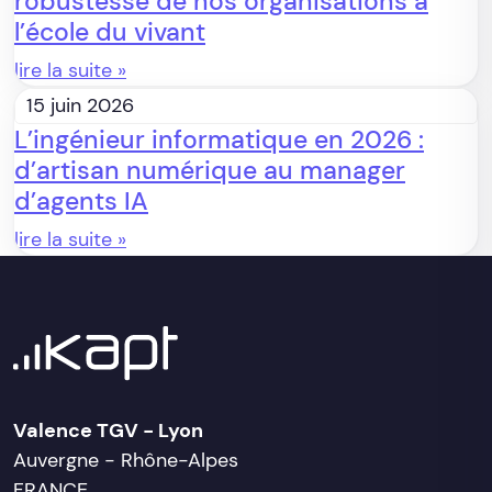
robustesse de nos organisations à
l’école du vivant
lire la suite »
15 juin 2026
L’ingénieur informatique en 2026 :
d’artisan numérique au manager
d’agents IA
lire la suite »
Valence TGV - Lyon
Auvergne - Rhône-Alpes
FRANCE