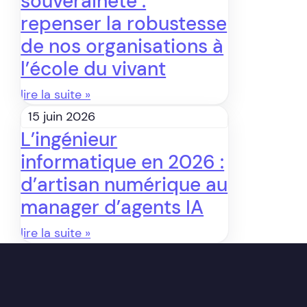
souveraineté :
repenser la robustesse
de nos organisations à
l’école du vivant
lire la suite »
15 juin 2026
L’ingénieur
informatique en 2026 :
d’artisan numérique au
manager d’agents IA
lire la suite »