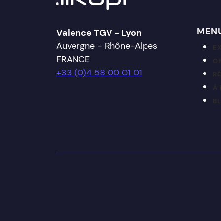
MEN
Valence TGV - Lyon
Auvergne - Rhône-Alpes
E
FRANCE
OF
+33 (0)4 58 00 01 01
R
À
B