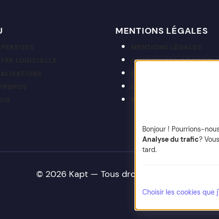
U
MENTIONS LÉGALES
XPERTISES
MENTIONS LÉGALES
FRE LOGICIELLE
GESTION DES COOKIES
ÉALISATIONS
CGP
 PROPOS
CRÉDITS
LOG
PLAN DU SITE
Bonjour ! Pourrions-nou
Analyse du trafic
? Vous
tard.
© 2026 Kapt — Tous droits réservés
Choisir les cookies que 