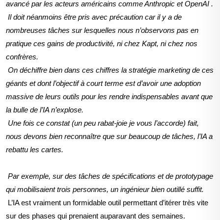
avancé par les acteurs américains comme
Anthropic
et OpenAI .
Il doit néanmoins
être pris avec précaution car il y a de
nombreuses t
âches sur lesquelles nous n’observons pas en
pratique ces gains de productivit
é, ni chez Kapt, ni chez nos
confrère
s.
On déchiffre bien dans ces chiffres la stratégie marketing de ces
géants et dont l’objectif à court terme est d’avoir une adoption
massive de leurs outils pour les rendre indispensables avant que
la bulle de l’IA n’explose.
Une fois ce constat (un peu
rabat-joie je vous l’accorde) fait,
nous devons bien reconna
ître que sur beaucoup de t
âches, l’IA a
rebattu les cartes.
Par exemple,
s
ur des t
âches de
spécifications et de prototypage
qui mobilisaient trois personnes, un ingénieur bien outillé suffit.
L’IA est vraiment un formidable outil permettant d’itérer très vite
sur des phases qui prenaient auparavant des semaines.