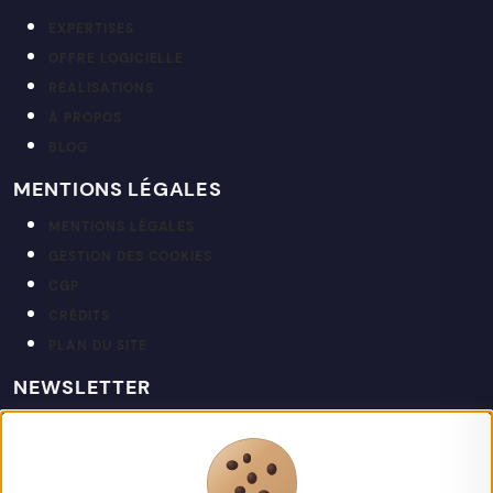
EXPERTISES
OFFRE LOGICIELLE
RÉALISATIONS
À PROPOS
BLOG
MENTIONS LÉGALES
MENTIONS LÉGALES
GESTION DES COOKIES
CGP
CRÉDITS
PLAN DU SITE
NEWSLETTER
Restez informé de nos actualités et projets.
votre@email.fr