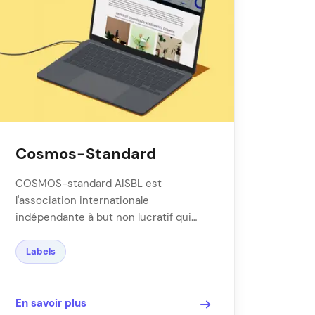
Cosmos-Standard
COSMOS-standard AISBL est
l'association internationale
indépendante à but non lucratif qui
gère le référentiel de certification
COSMOS pour les cosmétiques …
Labels
En savoir plus