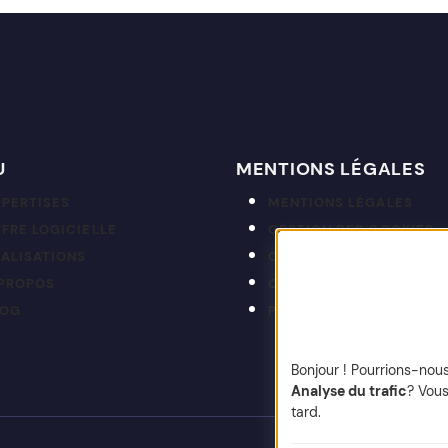
U
MENTIONS LÉGALES
XPERTISES
MENTIONS LÉGALES
FRE LOGICIELLE
GESTION DES COOKIES
ÉALISATIONS
CGP
 PROPOS
CRÉDITS
LOG
PLAN DU SITE
Bonjour ! Pourrions-nou
Analyse du trafic
? Vous
tard.