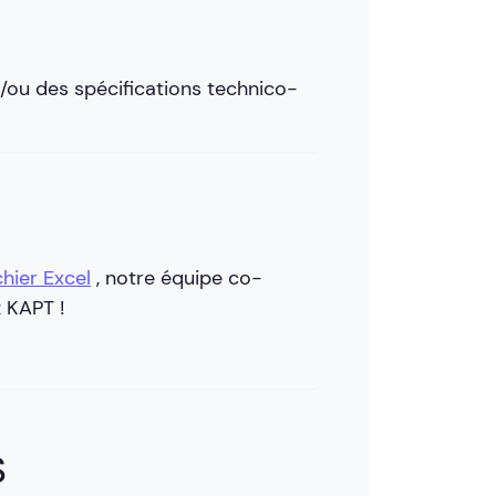
/ou des spécifications technico-
chier Excel
, notre équipe co-
z KAPT !
S