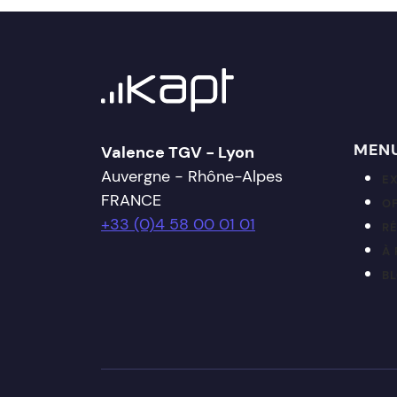
MEN
Valence TGV - Lyon
Auvergne - Rhône-Alpes
E
FRANCE
OF
+33 (0)4 58 00 01 01
R
À
B