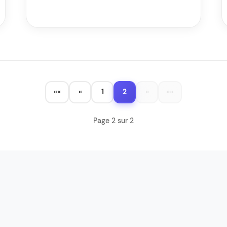
««
«
1
2
»
»»
Page 2 sur 2